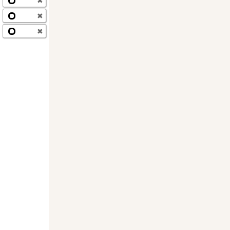
✖
✖
✖