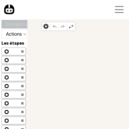
Enregistrer
Actions
Les étapes
✖
✖
✖
✖
✖
✖
✖
✖
✖