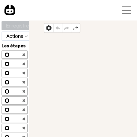
Enregistrer
Actions
Les étapes
✖
✖
✖
✖
✖
✖
✖
✖
✖