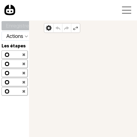
Enregistrer
Actions
Les étapes
✖
✖
✖
✖
✖