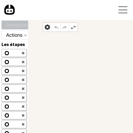
Enregistrer
Actions
Les étapes
✖
✖
✖
✖
✖
✖
✖
✖
✖