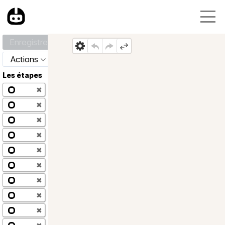
Enregistrer
Actions
Les étapes
✖
✖
✖
✖
✖
✖
✖
✖
✖