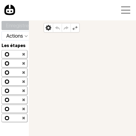
Enregistrer
Actions
Les étapes
✖
✖
✖
✖
✖
✖
✖
✖