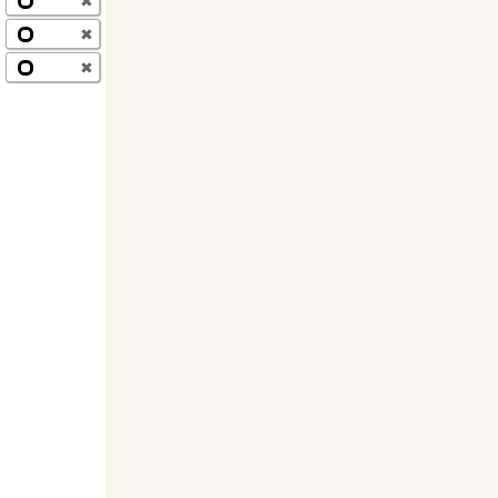
✖
✖
✖