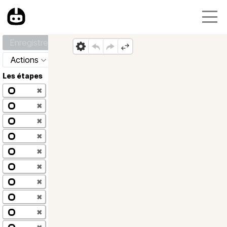
Enregistrer
Actions
Les étapes
✖
✖
✖
✖
✖
✖
✖
✖
✖