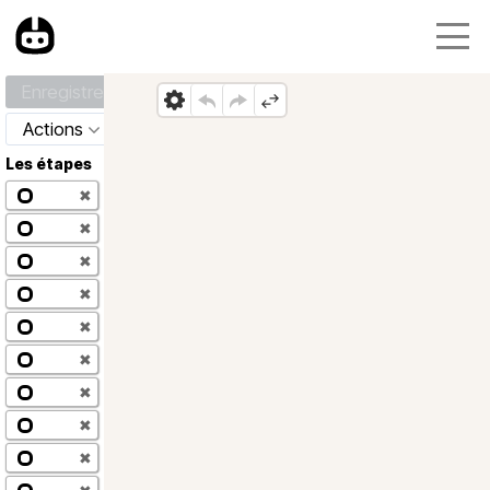
Enregistrer
Actions
Les étapes
✖
✖
✖
✖
✖
✖
✖
✖
✖