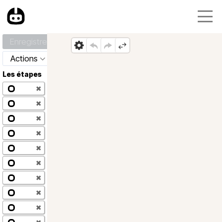
Enregistrer
Actions
Les étapes
✖
✖
✖
✖
✖
✖
✖
✖
✖