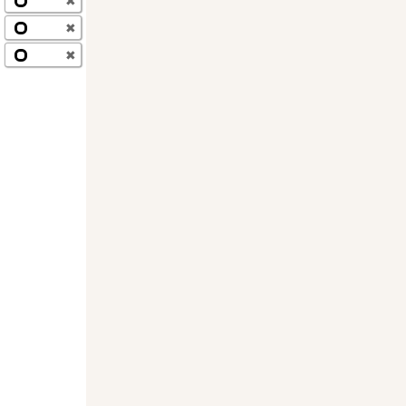
✖
✖
✖