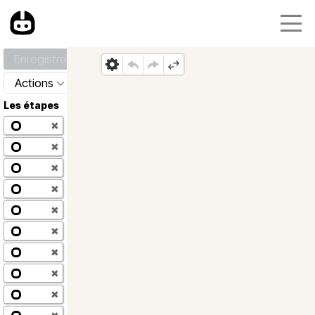
Enregistrer
Actions
Les étapes
✖
✖
✖
✖
✖
✖
✖
✖
✖