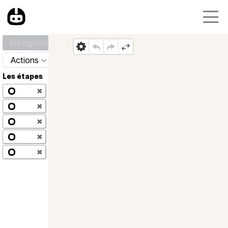
Enregistrer
Actions
Les étapes
✖
✖
✖
✖
✖