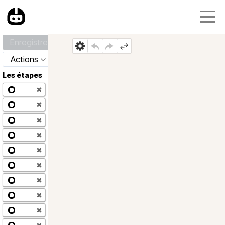
Enregistrer
Actions
Les étapes
✖
✖
✖
✖
✖
✖
✖
✖
✖