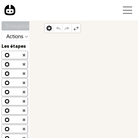
Enregistrer
Actions
Les étapes
✖
✖
✖
✖
✖
✖
✖
✖
✖