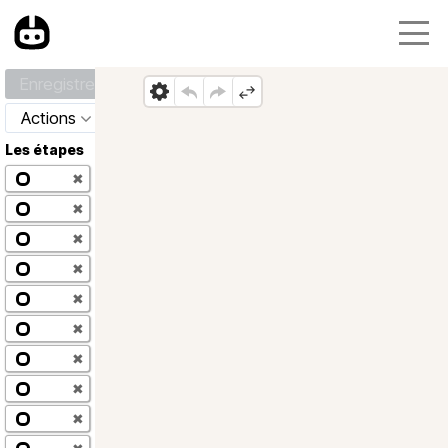
Enregistrer
Actions
Les étapes
✖
✖
✖
✖
✖
✖
✖
✖
✖