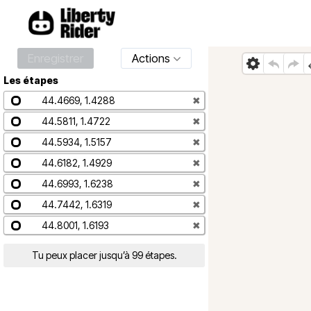
Enregistrer
Actions
Les étapes
44.4669, 1.4288
✖
44.5811, 1.4722
✖
44.5934, 1.5157
✖
44.6182, 1.4929
✖
44.6993, 1.6238
✖
44.7442, 1.6319
✖
44.8001, 1.6193
✖
Tu peux placer jusqu’à 99 étapes.