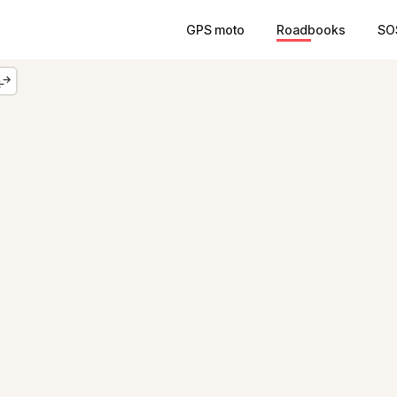
GPS moto
Roadbooks
SO