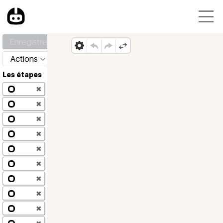
Enregistrer
Actions
Les étapes
✖
✖
✖
✖
✖
✖
✖
✖
✖