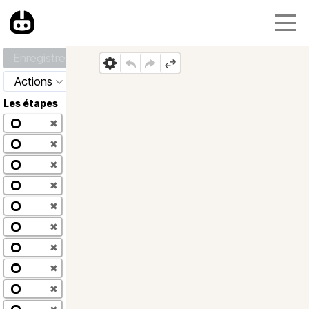
Enregistrer
Actions
Les étapes
✖
✖
✖
✖
✖
✖
✖
✖
✖