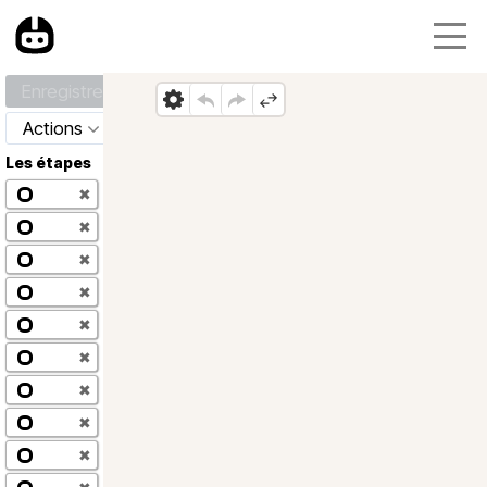
Enregistrer
Actions
Les étapes
✖
✖
✖
✖
✖
✖
✖
✖
✖