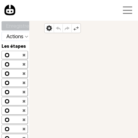
Enregistrer
Actions
Les étapes
✖
✖
✖
✖
✖
✖
✖
✖
✖