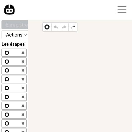
Enregistrer
Actions
Les étapes
✖
✖
✖
✖
✖
✖
✖
✖
✖