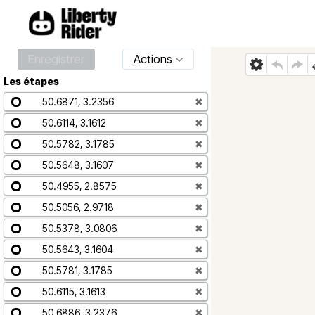
Enregistrer
Actions
Les étapes
50.6871, 3.2356
✖
50.6114, 3.1612
✖
50.5782, 3.1785
✖
50.5648, 3.1607
✖
50.4955, 2.8575
✖
50.5056, 2.9718
✖
50.5378, 3.0806
✖
50.5643, 3.1604
✖
50.5781, 3.1785
✖
50.6115, 3.1613
✖
50.6886, 3.2376
✖