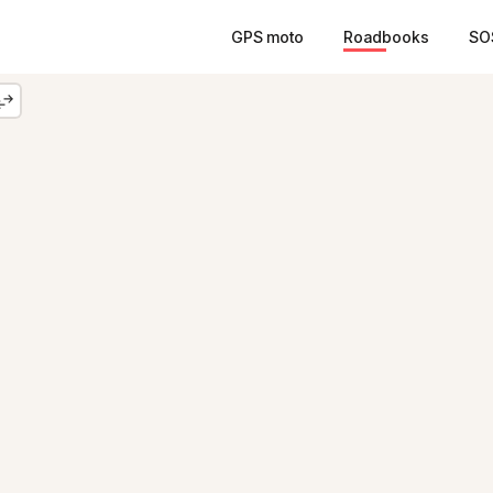
GPS moto
Roadbooks
SO