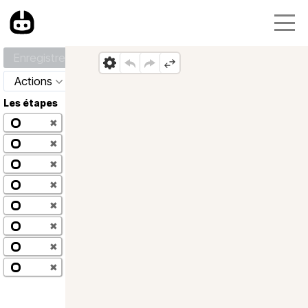
Enregistrer
Actions
Les étapes
✖
✖
✖
✖
✖
✖
✖
✖