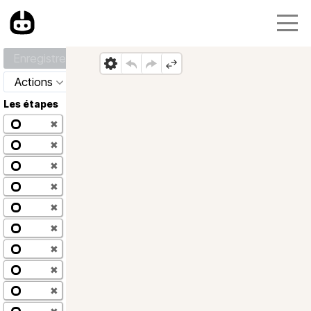
Enregistrer
Actions
Les étapes
✖
✖
✖
✖
✖
✖
✖
✖
✖