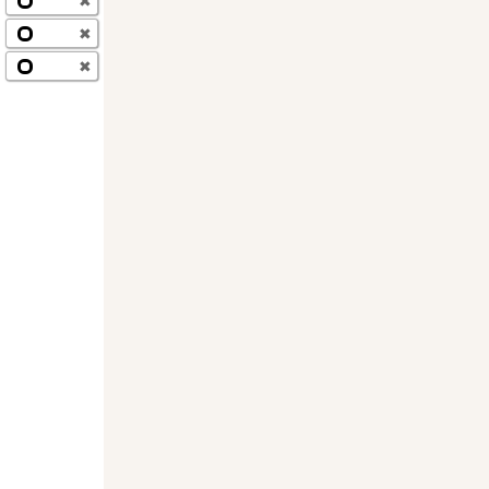
✖
✖
✖