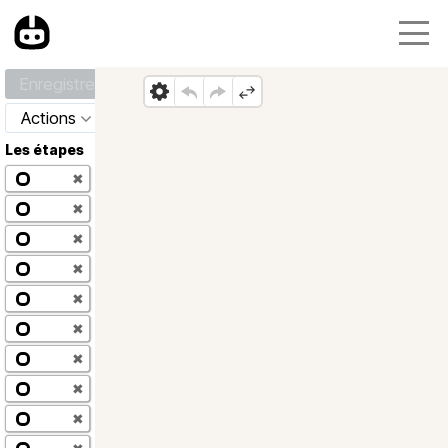
Enregistrer
Actions
Les étapes
✖
✖
✖
✖
✖
✖
✖
✖
✖