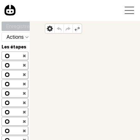
Enregistrer
Actions
Les étapes
✖
✖
✖
✖
✖
✖
✖
✖
✖