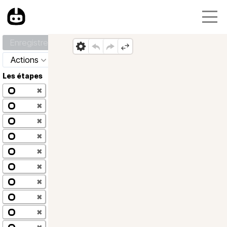
Enregistrer
Actions
Les étapes
✖
✖
✖
✖
✖
✖
✖
✖
✖