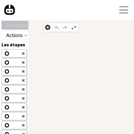
Enregistrer
Actions
Les étapes
✖
✖
✖
✖
✖
✖
✖
✖
✖