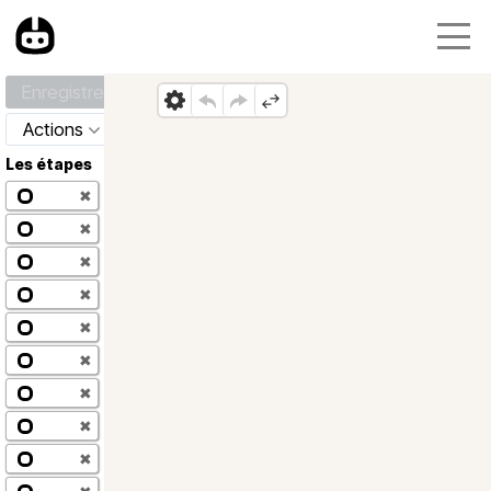
Enregistrer
Actions
Les étapes
✖
✖
✖
✖
✖
✖
✖
✖
✖