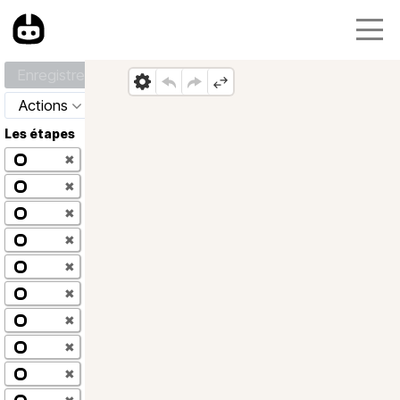
Enregistrer
Actions
Les étapes
✖
✖
✖
✖
✖
✖
✖
✖
✖