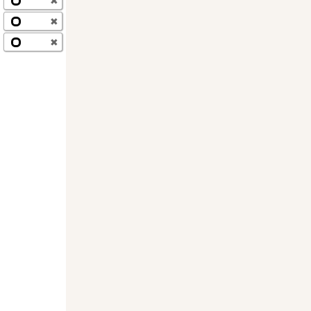
✖
✖
✖