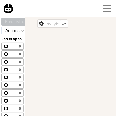
Enregistrer
Actions
Les étapes
✖
✖
✖
✖
✖
✖
✖
✖
✖