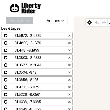
Enregistrer
Actions
Les étapes
31.5972, -8.0229
✖
31.4899, -8.1879
✖
31.448, -8.1899
✖
31.3803, -8.2333
✖
31.3577, -8.2044
✖
31.3504, -8.13
✖
31.3856, -8.125
✖
31.4158, -8.0791
✖
31.5326, -8.0561
✖
31.6038, -7.9985
✖
31.6649, -8.0323
✖