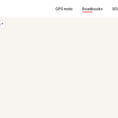
GPS moto
Roadbooks
SO