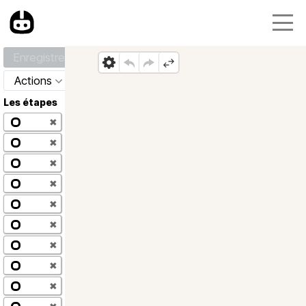
Enregistrer
Actions
Les étapes
✖
✖
✖
✖
✖
✖
✖
✖
✖