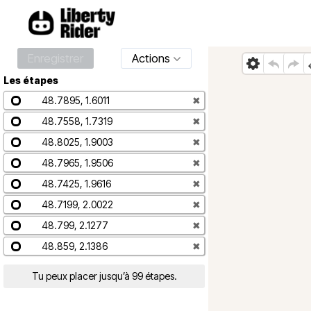
Enregistrer
Actions
Les étapes
48.7895, 1.6011
✖
48.7558, 1.7319
✖
48.8025, 1.9003
✖
48.7965, 1.9506
✖
48.7425, 1.9616
✖
48.7199, 2.0022
✖
48.799, 2.1277
✖
48.859, 2.1386
✖
Tu peux placer jusqu’à 99 étapes.