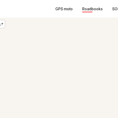
GPS moto
Roadbooks
SO