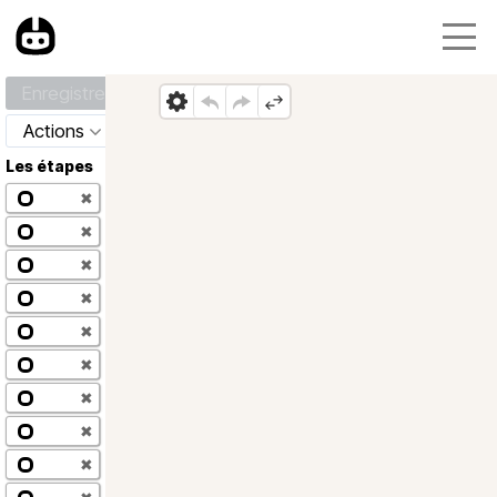
Enregistrer
Actions
Les étapes
✖
✖
✖
✖
✖
✖
✖
✖
✖