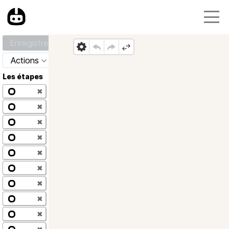
Enregistrer
Actions
Les étapes
✖
✖
✖
✖
✖
✖
✖
✖
✖