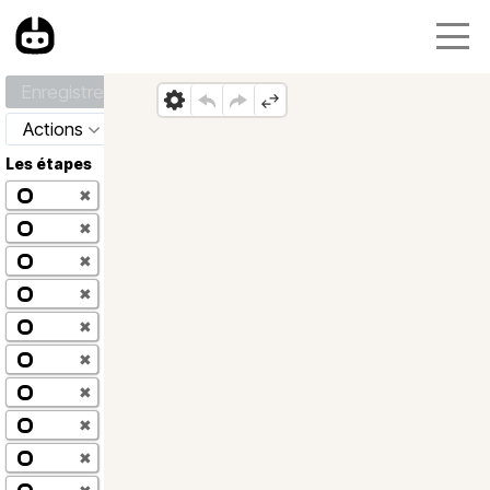
Enregistrer
Actions
Les étapes
✖
✖
✖
✖
✖
✖
✖
✖
✖