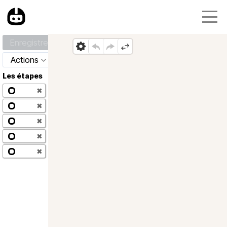
Enregistrer
Actions
Les étapes
✖
✖
✖
✖
✖