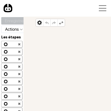
Enregistrer
Actions
Les étapes
✖
✖
✖
✖
✖
✖
✖
✖
✖