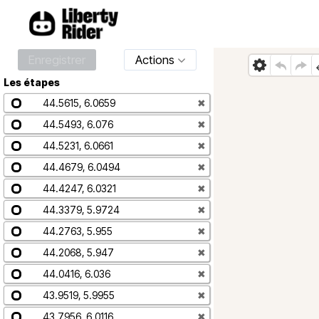
Enregistrer
Actions
Les étapes
44.5615, 6.0659
✖
44.5493, 6.076
✖
44.5231, 6.0661
✖
44.4679, 6.0494
✖
44.4247, 6.0321
✖
44.3379, 5.9724
✖
44.2763, 5.955
✖
44.2068, 5.947
✖
44.0416, 6.036
✖
43.9519, 5.9955
✖
43.7956, 6.0116
✖