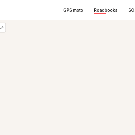
GPS moto
Roadbooks
SO