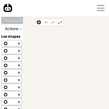
Enregistrer
Actions
Les étapes
✖
✖
✖
✖
✖
✖
✖
✖
✖