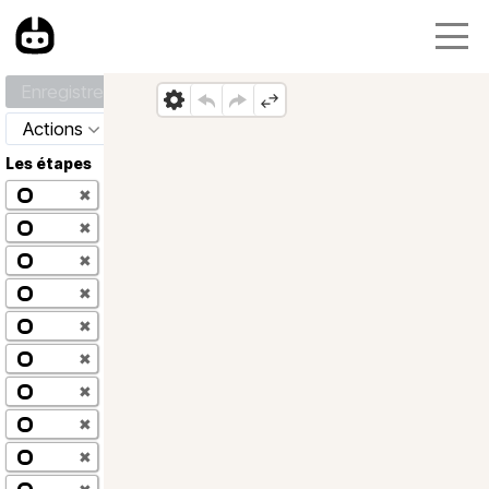
Enregistrer
Actions
Les étapes
✖
✖
✖
✖
✖
✖
✖
✖
✖