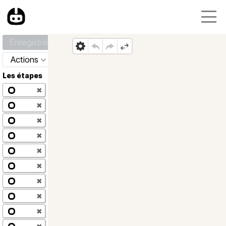
Enregistrer
Actions
Les étapes
✖
✖
✖
✖
✖
✖
✖
✖
✖