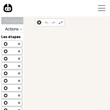
Enregistrer
Actions
Les étapes
✖
✖
✖
✖
✖
✖
✖
✖
✖