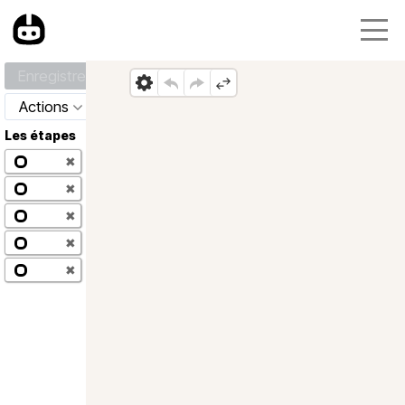
Enregistrer
Actions
Les étapes
✖
✖
✖
✖
✖