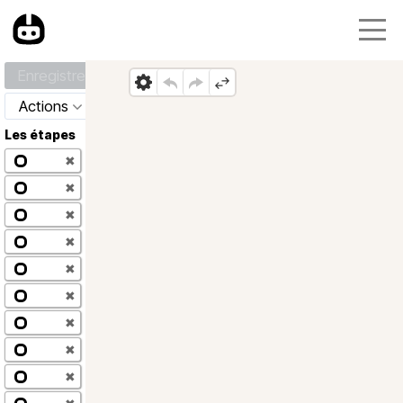
Enregistrer
Actions
Les étapes
✖
✖
✖
✖
✖
✖
✖
✖
✖