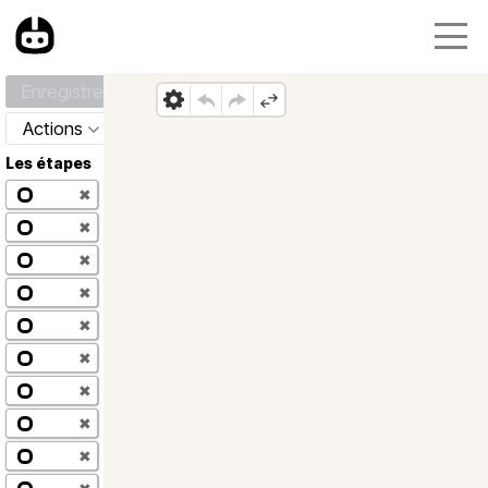
Enregistrer
Actions
Les étapes
✖
✖
✖
✖
✖
✖
✖
✖
✖