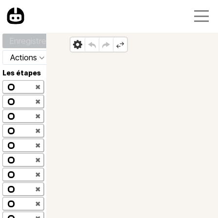
Enregistrer
Actions
Les étapes
✖
✖
✖
✖
✖
✖
✖
✖
✖