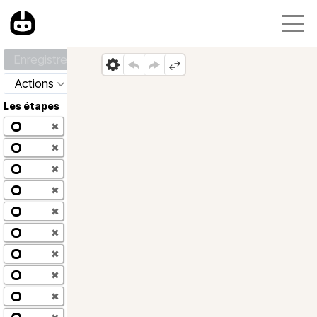
Enregistrer
Actions
Les étapes
✖
✖
✖
✖
✖
✖
✖
✖
✖