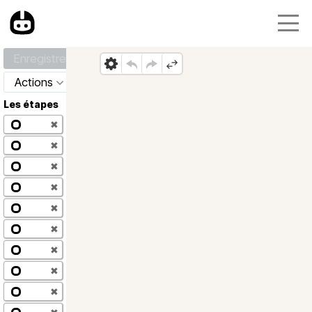
Enregistrer
Actions
Les étapes
✖
✖
✖
✖
✖
✖
✖
✖
✖