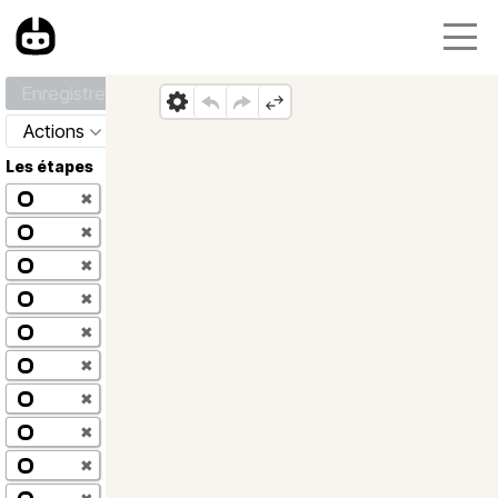
Enregistrer
Actions
Les étapes
✖
✖
✖
✖
✖
✖
✖
✖
✖